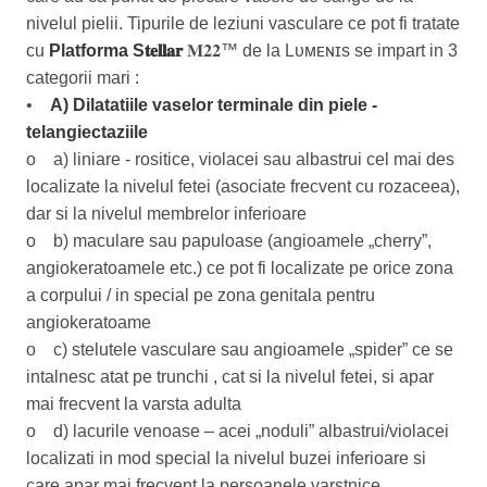
nivelul pielii. Tipurile de leziuni vasculare ce pot fi tratate
cu
Platforma
S
𝐭𝐞𝐥𝐥𝐚𝐫
𝐌𝟐𝟐™ de la Lᴜᴍᴇɴɪs
se impart in 3
categorii mari :
•
A) Dilatatiile vaselor terminale din piele -
telangiectaziile
o a) liniare - rositice, violacei sau albastrui cel mai des
localizate la nivelul fetei (asociate frecvent cu rozaceea),
dar si la nivelul membrelor inferioare
o b) maculare sau papuloase (angioamele „cherry”,
angiokeratoamele etc.) ce pot fi localizate pe orice zona
a corpului / in special pe zona genitala pentru
angiokeratoame
o c) stelutele vasculare sau angioamele „spider” ce se
intalnesc atat pe trunchi , cat si la nivelul fetei, si apar
mai frecvent la varsta adulta
o d) lacurile venoase – acei „noduli” albastrui/violacei
localizati in mod special la nivelul buzei inferioare si
care apar mai frecvent la persoanele varstnice