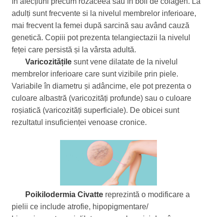
în afecțiuni precum rozaceea sau în boli de colagen. La
adulți sunt frecvente si la nivelul membrelor inferioare,
mai frecvent la femei după sarcină sau având cauză
genetică. Copiii pot prezenta telangiectazii la nivelul
feței care persistă și la vârsta adultă.
Varicozitățile
sunt vene dilatate de la nivelul
membrelor inferioare care sunt vizibile prin piele.
Variabile în diametru și adâncime, ele pot prezenta o
culoare albastră (varicozități profunde) sau o culoare
roșiatică (varicozități superficiale). De obicei sunt
rezultatul insuficienței venoase cronice.
Poikilodermia Civatte
reprezintă o modificare a
pielii ce include atrofie, hipopigmentare/