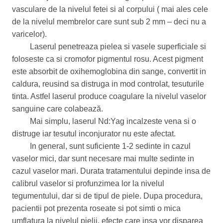
vasculare de la nivelul fetei si al corpului ( mai ales cele
de la nivelul membrelor care sunt sub 2 mm – deci nu a
varicelor).
Laserul penetreaza pielea si vasele superficiale si
foloseste ca si cromofor pigmentul rosu. Acest pigment
este absorbit de oxihemoglobina din sange, convertit in
caldura, reusind sa distruga in mod controlat, tesuturile
tinta. Astfel laserul produce coagulare la nivelul vaselor
sanguine care colabează.
Mai simplu, laserul Nd:Yag incalzeste vena si o
distruge iar tesutul inconjurator nu este afectat.
In general, sunt suficiente 1-2 sedinte in cazul
vaselor mici, dar sunt necesare mai multe sedinte in
cazul vaselor mari. Durata tratamentului depinde insa de
calibrul vaselor si profunzimea lor la nivelul
tegumentului, dar si de tipul de piele. Dupa procedura,
pacientii pot prezenta roseate si pot simti o mica
umflatura la nivelul pielii, efecte care insa vor disparea