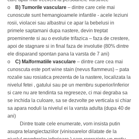
o
B) Tumorile vasculare
– dintre care cele mai
cunoscute sunt hemangioamele infantile - acele leziuni
rosii, violacei sau albastrui ce apar la bebelusi in
primele saptamani dupa nastere, devin treptat
proeminente si au o evolutie trifazica – faza de crestere,
apoi de stagnare si in final faza de involutie (80% dintre
ele disparand spontan pana la varsta de 7 ani)
o
C) Malformatiile vasculare
– dintre care cea mai
cunoscuta este port wine stain (nevus flammeus) – pata
rozalie sau rosiatica prezenta de la nastere, localizata la
nivelul fetei , gatului sau pe un membru superior/inferior
si care nu are tendinta sa regreseze, ci mai degraba sa
se inchida la culoare, sa se dezvolte pe verticala si chiar
sa apara noduli la nivelul ei la varsta adulta (dupa 40 de
ani)
Dintre toate cele enumerate, vom insista putin
asupra telangiectaziilor (vinisoarelor dilatate de la