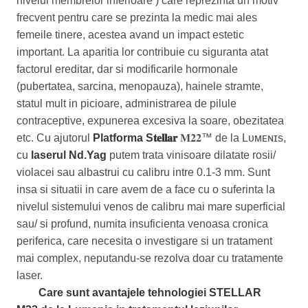
nivelul membrelor inferioare ) care reprezinta un motiv
frecvent pentru care se prezinta la medic mai ales
femeile tinere, acestea avand un impact estetic
important. La aparitia lor contribuie cu siguranta atat
factorul ereditar, dar si modificarile hormonale
(pubertatea, sarcina, menopauza), hainele stramte,
statul mult in picioare, administrarea de pilule
contraceptive, expunerea excesiva la soare, obezitatea
etc. Cu ajutorul
Platforma
S
𝐭𝐞𝐥𝐥𝐚𝐫
𝐌𝟐𝟐™ de la Lᴜᴍᴇɴɪs,
cu
laserul Nd.Yag
putem trata vinisoare dilatate rosii/
violacei sau albastrui cu calibru intre 0.1-3 mm. Sunt
insa si situatii in care avem de a face cu o suferinta la
nivelul sistemului venos de calibru mai mare superficial
sau/ si profund, numita insuficienta venoasa cronica
periferica, care necesita o investigare si un tratament
mai complex, neputandu-se rezolva doar cu tratamente
laser.
Care sunt avantajele tehnologiei STELLAR