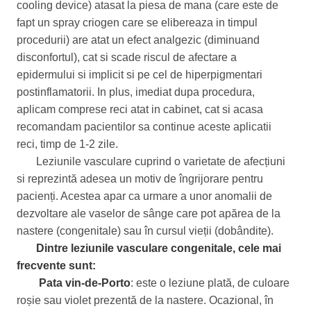
cooling device) atasat la piesa de mana (care este de
fapt un spray criogen care se elibereaza in timpul
procedurii) are atat un efect analgezic (diminuand
disconfortul), cat si scade riscul de afectare a
epidermului si implicit si pe cel de hiperpigmentari
postinflamatorii. In plus, imediat dupa procedura,
aplicam comprese reci atat in cabinet, cat si acasa
recomandam pacientilor sa continue aceste aplicatii
reci, timp de 1-2 zile.
Leziunile vasculare cuprind o varietate de afecțiuni
si reprezintă adesea un motiv de îngrijorare pentru
pacienți. Acestea apar ca urmare a unor anomalii de
dezvoltare ale vaselor de sânge care pot apărea de la
nastere (congenitale) sau în cursul vieții (dobândite).
Dintre leziunile vasculare congenitale, cele mai
frecvente sunt:
Pata vin-de-Porto
: este o leziune plată, de culoare
roșie sau violet prezentă de la nastere. Ocazional, în