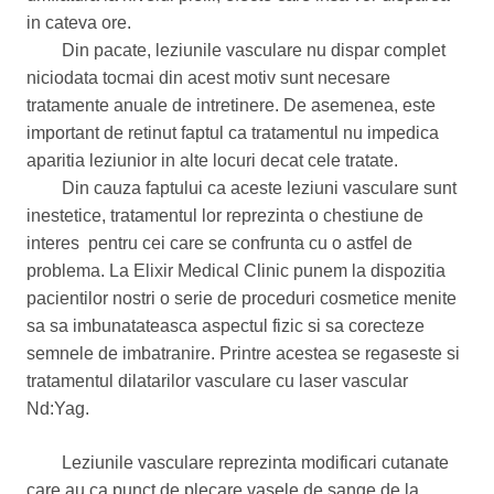
in cateva ore.
Din pacate, leziunile vasculare nu dispar complet
niciodata tocmai din acest motiv sunt necesare
tratamente anuale de intretinere. De asemenea, este
important de retinut faptul ca tratamentul nu impedica
aparitia leziunior in alte locuri decat cele tratate.
Din cauza faptului ca aceste leziuni vasculare sunt
inestetice, tratamentul lor reprezinta o chestiune de
interes pentru cei care se confrunta cu o astfel de
problema. La Elixir Medical Clinic punem la dispozitia
pacientilor nostri o serie de proceduri cosmetice menite
sa sa imbunatateasca aspectul fizic si sa corecteze
semnele de imbatranire. Printre acestea se regaseste si
tratamentul dilatarilor vasculare cu laser vascular
Nd:Yag.
Leziunile vasculare reprezinta modificari cutanate
care au ca punct de plecare vasele de sange de la