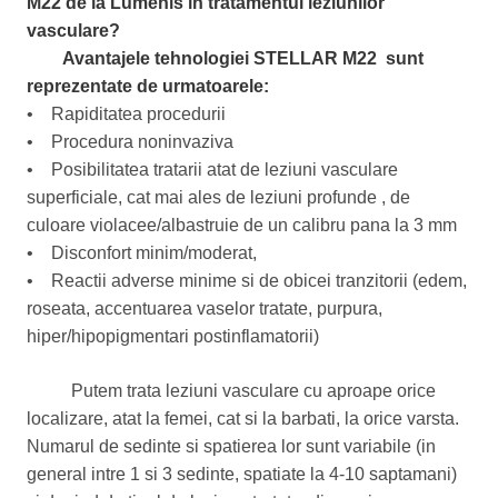
M22 de la Lumenis in tratamentul leziunilor
vasculare?
Avantajele tehnologiei STELLAR M22 sunt
reprezentate de urmatoarele:
• Rapiditatea procedurii
• Procedura noninvaziva
• Posibilitatea tratarii atat de leziuni vasculare
superficiale, cat mai ales de leziuni profunde , de
culoare violacee/albastruie de un calibru pana la 3 mm
• Disconfort minim/moderat,
• Reactii adverse minime si de obicei tranzitorii (edem,
roseata, accentuarea vaselor tratate, purpura,
hiper/hipopigmentari postinflamatorii)
Putem trata leziuni vasculare cu aproape orice
localizare, atat la femei, cat si la barbati, la orice varsta.
Numarul de sedinte si spatierea lor sunt variabile (in
general intre 1 si 3 sedinte, spatiate la 4-10 saptamani)