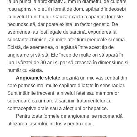
la un punct la aproximativ 3 mm în diametru, de culoare
rosu aprins, violet, în formă de dom, apărând îndeosebi
la nivelul trunchiului. Cauza exactă a apariției lor este
necunoscută, dar poate exista un factor genetic. De
asemenea, au fost legate de sarcină, expunerea la
substanțe chimice, anumite afecțiuni medicale și climă.
Există, de asemenea, o legătură între acest tip de
angioame și vârstă. Ele încep de multe ori să apară în
jurul vârstei de 30 ani și par să crească în dimensiune și
număr cu vârsta.
Angioamele stelate
prezintă un mic vas central din
care pornesc mai multe capilare dilatate în sens radiar.
Sunt întâlnite frecvent la nivelul feței sau membrelor
superioare ca urmare a sarcinii, tratamentelor cu
contraceptive orale sau a afecțiunilor hepatice.
Pentru toate formele de angioame, se recomandă
utilizarea laserului, inclusiv pentru copii
.