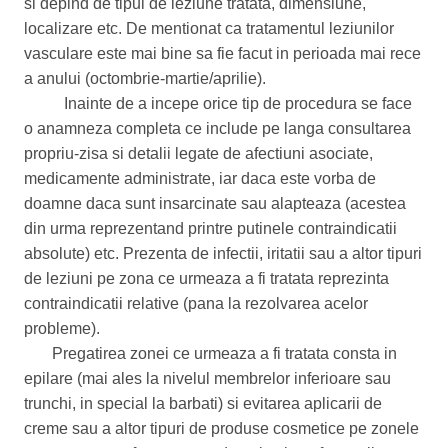
si depind de tipul de leziune tratata, dimensiune,
localizare etc. De mentionat ca tratamentul leziunilor
vasculare este mai bine sa fie facut in perioada mai rece
a anului (octombrie-martie/aprilie).
Inainte de a incepe orice tip de procedura se face
o anamneza completa ce include pe langa consultarea
propriu-zisa si detalii legate de afectiuni asociate,
medicamente administrate, iar daca este vorba de
doamne daca sunt insarcinate sau alapteaza (acestea
din urma reprezentand printre putinele contraindicatii
absolute) etc. Prezenta de infectii, iritatii sau a altor tipuri
de leziuni pe zona ce urmeaza a fi tratata reprezinta
contraindicatii relative (pana la rezolvarea acelor
probleme).
Pregatirea zonei ce urmeaza a fi tratata consta in
epilare (mai ales la nivelul membrelor inferioare sau
trunchi, in special la barbati) si evitarea aplicarii de
creme sau a altor tipuri de produse cosmetice pe zonele