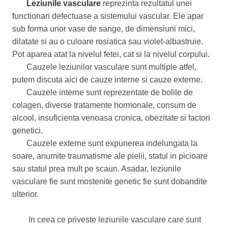
Leziunile vasculare
reprezinta rezultatul unei
functionari defectuase a sistemului vascular. Ele apar
sub forma unor vase de sange, de dimensiuni mici,
dilatate si au o culoare rosiatica sau violet-albastruie.
Pot aparea atat la nivelul fetei, cat si la nivelul corpului.
Cauzele leziunilor vasculare sunt multiple atfel,
putem discuta aici de cauze interne si cauze externe.
Cauzele interne sunt reprezentate de bolile de
colagen, diverse tratamente hormonale, consum de
alcool, insuficienta venoasa cronica, obezitate si factori
genetici.
Cauzele externe sunt expunerea indelungata la
soare, anumite traumatisme ale pielii, statul in picioare
sau statul prea mult pe scaun. Asadar, leziunile
vasculare fie sunt mostenite genetic fie sunt dobandite
ulterior.
In ceea ce priveste leziunile vasculare care sunt