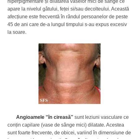
hiperpigmentare și dilatarea vaselor mici de sânge ce
apare la nivelul gâtului, feței si/sau decolteului. Această
afecțiune este frecventă în rândul persoanelor de peste
45 de ani care de-a lungul timpului s-au expus excesiv
la soare.
Angioamele “în cireasă”
sunt leziuni vasculare ce
conțin capilare (vase de sânge mici) dilatate. Acestea
sunt foarte frecvente, de obicei, variind în dimensiune de