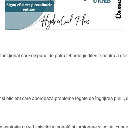
ncțional care dispune de patru tehnologii diferite pentru a ofer
 eficient care abordează probleme legate de îngrijirea pielii, de 
spirație cu vid, mișcări în spirală și turbionare și soluții conce