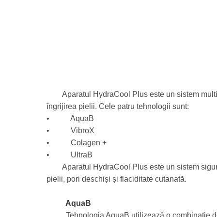
Aparatul HydraCool Plus este un sistem multifu
îngrijirea pielii. Cele patru tehnologii sunt:
• AquaB
• VibroX
• Colagen +
• UltraB
Aparatul HydraCool Plus este un sistem sigur și
pielii, pori deschiși și flaciditate cutanată.
AquaB
Tehnologia AquaB utilizează o combinație de a