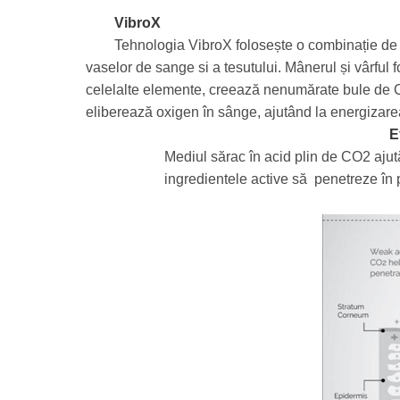
VibroX
Tehnologia VibroX folosește o combinație de v
vaselor de sange si a tesutului. Mânerul și vârful f
celelalte elemente, creează nenumărate bule de C
eliberează oxigen în sânge, ajutând la energizarea
E
Mediul sărac în acid plin de CO2 ajută
ingredientele active să penetreze 