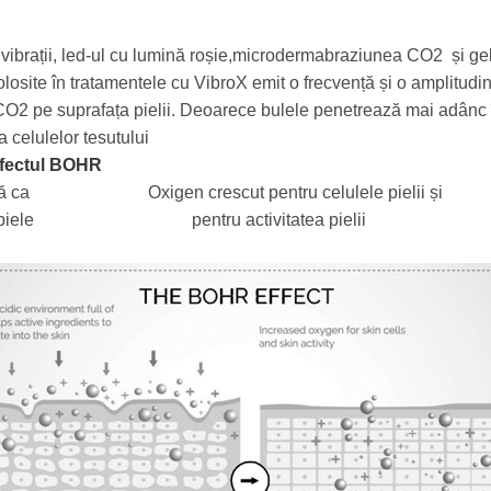
ibrații, led-ul cu lumină roșie,microdermabraziunea CO2 și gelu
olosite în tratamentele cu VibroX emit o frecvență și o amplitudine
O2 pe suprafața pielii. Deoarece bulele penetrează mai adânc î
 celulelor tesutului
fectul BOHR
 ca Oxigen crescut pentru celulele pielii și
în piele pentru activitatea pielii