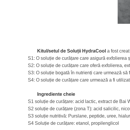
Kitul/setul de Soluții HydraCool
a fost creat
S1: O soluție de curățare care asigură exfolierea și
S2: O soluție de curățare care oferă exfolierea, extr
S3: O soluție bogată în nutrienți care urmează să f
S4: O soluție de curățare care urmează a fi utiliza
Ingrediente cheie
S1 soluție de curățare: acid lactic, extract de Bai
S2 soluție de curățare (zona T): acid salicilic, n
S3 soluție nutritivă: Purslane, peptide, uree, hial
S4 Soluție de curățare: etanol, propilenglicol