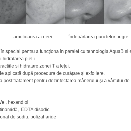
amelioarea acneei îndepărtarea punctelor negre
 în special pentru a funcționa în paralel cu tehnologia AquaB și 
 hidratarea pielii.
actiile si hidratare zonei T a feței.
ie aplicată după procedura de curățare și exfoliere.
tă post tratament pentru dezinfectarea mânerului și a vârfului de
 Wei, hexandiol
icotinamidă, EDTA disodic
uronat de sodiu, polizaharide