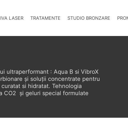
TIVA LASER
TRATAMENTE
STUDIO BRONZARE
PRO
i ultraperformant : Aqua B si VibroX 
rbionare și soluții concentrate pentru 
 curatat si hidratat. Tehnologia 
 CO2  și geluri special formulate 