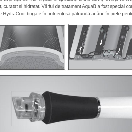
ăt, curatat si hidratat. Vârful de tratament AquaB a fost special 
le HydraCool bogate în nutrienți să pătrundă adânc în piele pentr